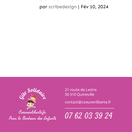
par
scribedesign
|
Fév 10, 2024
21 route de Lestre
50 310 Quineville
contact@coeurenliberte.fr
07 62 03 39 24