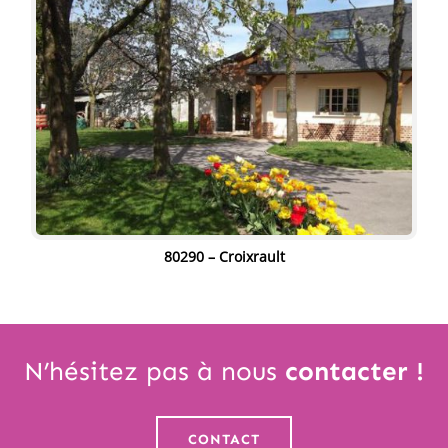
" alt="" width="80%" height="80%"/>
80290 – Croixrault
" alt="" width="80%" height="80%"/>
N’hésitez pas à nous
contacter
!
CONTACT