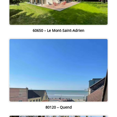
60650 – Le Mont-Saint-Adrien
" alt="" width="80%" height="80%"/>
80120 – Quend