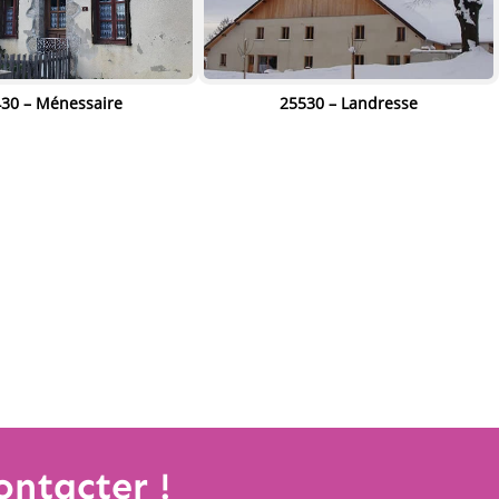
" alt="" width="80%"
30 – Ménessaire
25530 – Landresse
t="" width="80%"
height="80%"/>
eight="80%"/>
ontacter
!