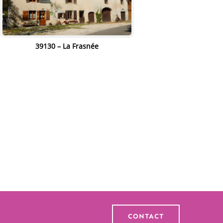
39130 – La Frasnée
" alt="" width="80%"
height="80%"/>
CONTACT