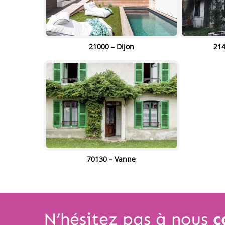
" alt="" width="80%"
21000 – Dijon
214
" al
height="80%"/>
h
" alt="" width="80%"
70130 – Vanne
height="80%"/>
N’hésitez pas à nous
c