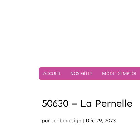
ACCUEIL
NOS GÎTES
MODE D’EMPLOI
50630 – La Pernelle
par
scribedesign
|
Déc 29, 2023