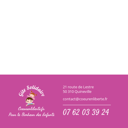
21 route de Lestre
50 310 Quineville
contact@coeurenliberte.fr
07 62 03 39 24