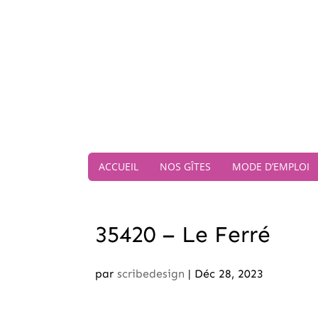
ACCUEIL
NOS GÎTES
MODE D’EMPLOI
35420 – Le Ferré
par
scribedesign
|
Déc 28, 2023