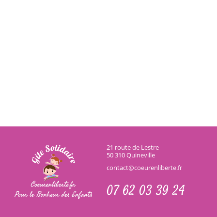
21 route de Lestre
50 310 Quineville
contact@coeurenliberte.fr
07 62 03 39 24