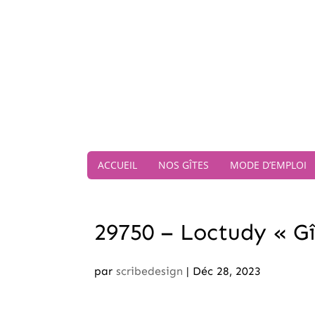
ACCUEIL
NOS GÎTES
MODE D’EMPLOI
29750 – Loctudy « Gî
par
scribedesign
|
Déc 28, 2023