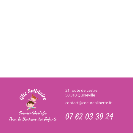
21 route de Lestre
50 310 Quineville
contact@coeurenliberte.fr
07 62 03 39 24