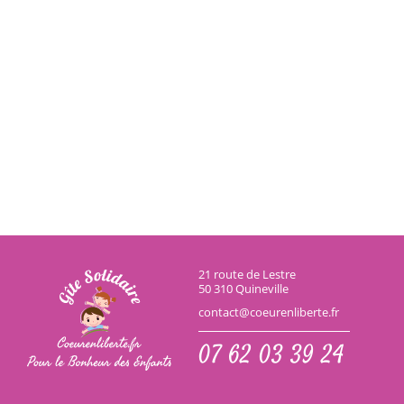
21 route de Lestre
50 310 Quineville
contact@coeurenliberte.fr
07 62 03 39 24