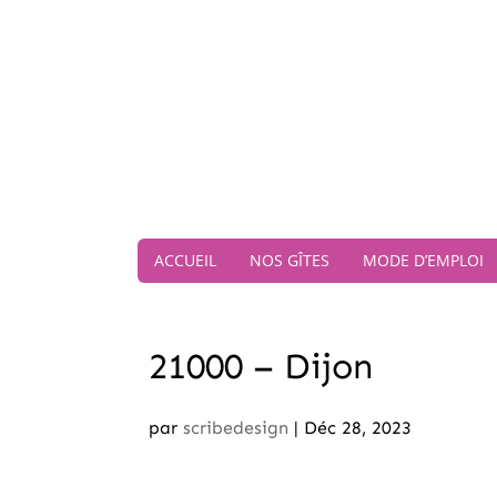
ACCUEIL
NOS GÎTES
MODE D’EMPLOI
21000 – Dijon
par
scribedesign
|
Déc 28, 2023